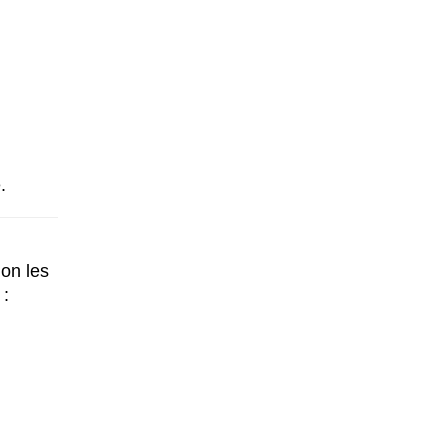
.
on les
 :