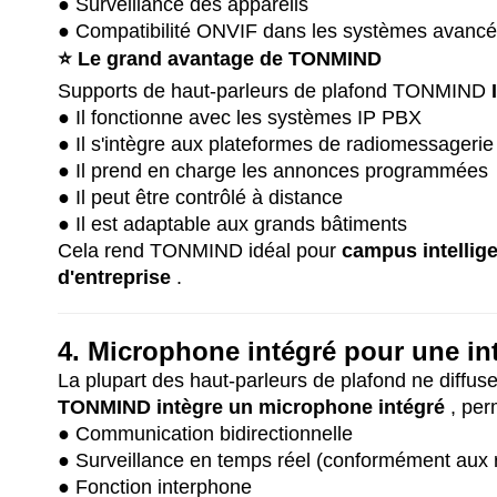
● Surveillance des appareils
● Compatibilité ONVIF dans les systèmes avanc
⭐
Le grand avantage de TONMIND
Supports de haut-parleurs de plafond TONMIND
● Il fonctionne avec les systèmes IP PBX
● Il s'intègre aux plateformes de radiomessageri
● Il prend en charge les annonces programmées
● Il peut être contrôlé à distance
● Il est adaptable aux grands bâtiments
Cela rend TONMIND idéal pour
campus intellig
d'entreprise
.
4. Microphone intégré pour une int
La plupart des haut-parleurs de plafond ne diffus
TONMIND intègre un microphone intégré
, per
● Communication bidirectionnelle
● Surveillance en temps réel (conformément aux rè
● Fonction interphone