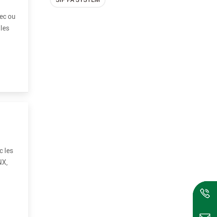
vec ou
 les
c les
NX,