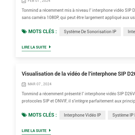
FEB 07 , 2024
Tonmind a récemment mis à niveau l' interphone vidéo SIP D
sans caméra 1080P, qui peut être largement appliqué aux usi
protocoles SIP et ONVIF et peut fonctionner avec la plupart d
MOTS CLÉS :
Système De Sonorisation IP
Int
LIRE LA SUITE
Visualisation de la vidéo de l'interphone SIP D2
MAR 07 , 2024
Tonmind a récemment présenté l' interphone vidéo SIP D26V 
protocoles SIP et ONVIF, il s'intègre parfaitement aux princi
AVIGILON et DAHUA . Avec sa caméra de 2 millions de pixels, 
MOTS CLÉS :
Interphone Vidéo IP
Système IP
LIRE LA SUITE