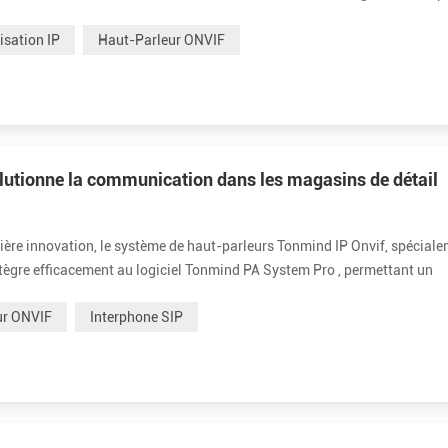
dio et vidéo. Avec une compatibilité entre différentes marques de s...
sation IP
Haut-Parleur ONVIF
lutionne la communication dans les magasins de détail
nière innovation, le système de haut-parleurs Tonmind IP Onvif, spécial
intègre efficacement au logiciel Tonmind PA System Pro , permettant un
CTV et Onvif VMS . Explorons comment ce système innovant améliore la
ur ONVIF
Interphone SIP