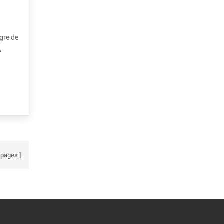
gre de
A
v...
pages