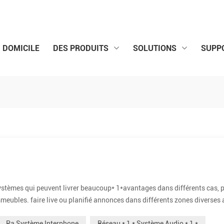
DOMICILE
DES PRODUITS
SOLUTIONS
SUPP
stèmes qui peuvent livrer beaucoup* 1*avantages dans différents cas, 
eubles. faire live ou planifié annonces dans différents zones diverses
ultanément. set école comme exemple, it peut faire annonces ou jouer en
Pa Système Interphone
Réseau * 1 * Système Audio * 1 *