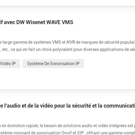
vif avec DW Wisenet WAVE VMS
ne large gamme de systèmes VMS et NVR de marques de sécurité populai
 etc., ce qui en fait un choix polyvalent pour diverses applications de sé
parkings et plus encore. En combinant le haut-parleur Tonmind Onvif...
 Vidéo IP
Système De Sonorisation IP
e l'audio et de la vidéo pour la sécurité et la communicat
en évolution rapide, le besoin de solutions audio et vidéo intégrées est 
système innovant de sonorisation Onvif et SIP , offrant une gamme compl