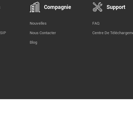
s
Compagnie
Support
Nouvelles
FAQ
 SIP
Nous Contacter
Centre De Téléchargem
Blog