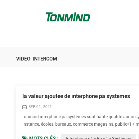
VIDEO-INTERCOM
la valeur ajoutée de interphone pa systèmes
SEP 02 , 2021
tonmind interphone pa systèmes sont haute qualité audio sy
instance, écoles, bureaux, commerce magasins, public*1 *imm
sources peuvent être jouées à simple ou plusieurs zones sim
MOTS CLÉS :
Interphone * 1 * Pa * 1 * Systèmes