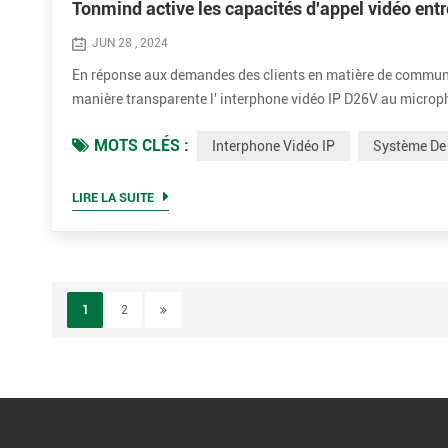
Tonmind active les capacités d'appel vidéo entr
JUN 28 , 2024
En réponse aux demandes des clients en matière de communic
manière transparente l' interphone vidéo IP D26V au microp
System Pro . En suivant un ensemble d'étapes simples, les uti
MOTS CLÉS :
Interphone Vidéo IP
Système De 
LIRE LA SUITE
1
2