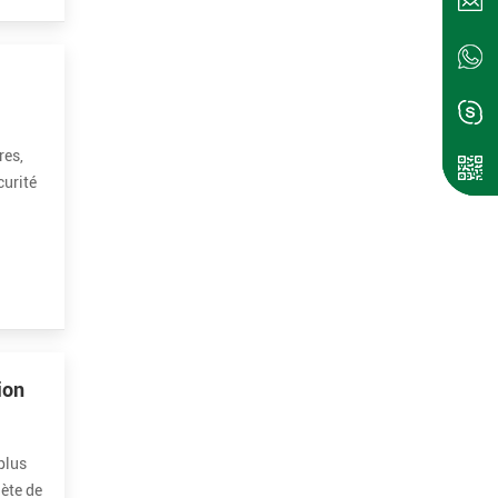
res,
curité
ion
plus
ète de