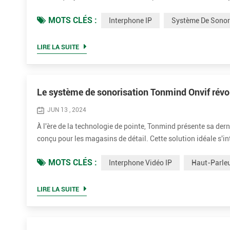
produits combinant de manière transparente les capacités au
MOTS CLÉS :
Interphone IP
Système De Sonori
LIRE LA SUITE
Le système de sonorisation Tonmind Onvif révo
JUN 13 , 2024
À l'ère de la technologie de pointe, Tonmind présente sa der
conçu pour les magasins de détail. Cette solution idéale s'
contrôle centralisé et une intégration avec les systèmes C
MOTS CLÉS :
Interphone Vidéo IP
Haut-Parle
commun...
LIRE LA SUITE