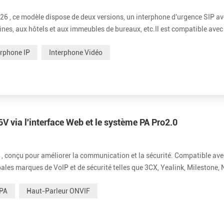
26 , ce modèle dispose de deux versions, un interphone d'urgence SIP a
nes, aux hôtels et aux immeubles de bureaux, etc.Il est compatible avec
es marques VOIP et de sécurité du marché, telles que : 3CX , Yealink ...
erphone IP
Interphone Vidéo
6V via l'interface Web et le système PA Pro2.0
, conçu pour améliorer la communication et la sécurité. Compatible ave
pales marques de VoIP et de sécurité telles que 3CX, Yealink, Milestone, 
il offre une vidéo haute définition, tandis que l'emplacement pour c...
 PA
Haut-Parleur ONVIF