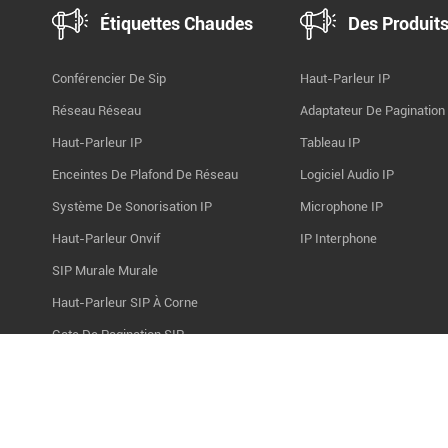
Étiquettes Chaudes
Des Produit
Conférencier De Sip
Haut-Parleur IP
Réseau Réseau
Adaptateur De Pagination
Haut-Parleur IP
Tableau IP
Enceintes De Plafond De Réseau
Logiciel Audio IP
Système De Sonorisation IP
Microphone IP
Haut-Parleur Onvif
IP Interphone
SIP Murale Murale
Haut-Parleur SIP À Corne
Gate De Pagination SIP
SIP Audio Board