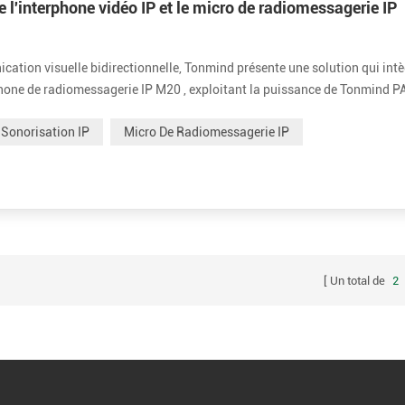
e l'interphone vidéo IP et le micro de radiomessagerie IP
ation visuelle bidirectionnelle, Tonmind présente une solution qui intè
hone de radiomessagerie IP M20 , exploitant la puissance de Tonmind P
lisateurs peuvent désormais établir des appels vidéo entre l' interphone 
Sonorisation IP
Micro De Radiomessagerie IP
Un total de
2