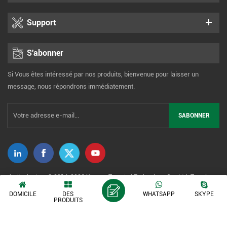
Support
S'abonner
Si Vous êtes intéressé par nos produits, bienvenue pour laisser un
message, nous répondrons immédiatement.
droits dauteur © 2014-2026 Xiamen Tonmind Technology Co., Ltd. Tous les
droits sont réservés. |
Plancher
|
XML
|
politique de confidentialité
DOMICILE
DES
WHATSAPP
SKYPE
PRODUITS
Réseau IPv6 pris en charge